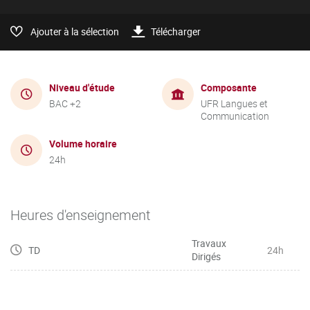
Ajouter à la sélection
Télécharger
Niveau d'étude
Composante
BAC +2
UFR Langues et
Communication
Volume horaire
24h
Heures d'enseignement
Travaux
TD
24h
Dirigés