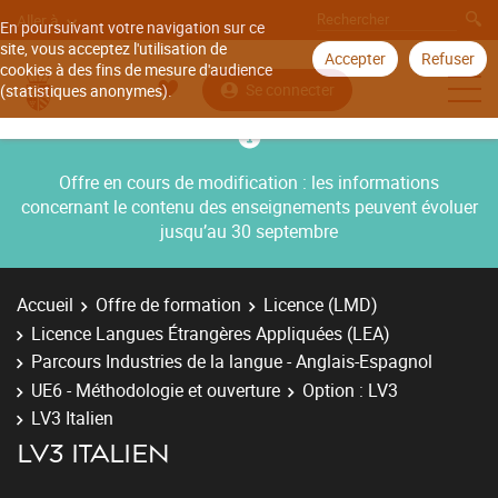
Aller à
En poursuivant votre navigation sur ce
site, vous acceptez l'utilisation de
Accepter
Refuser
cookies à des fins de mesure d'audience
Se connecter
(statistiques anonymes).
Offre en cours de modification : les informations
concernant le contenu des enseignements peuvent évoluer
jusqu’au 30 septembre
Accueil
Offre de formation
Licence (LMD)
Licence Langues Étrangères Appliquées (LEA)
Parcours Industries de la langue - Anglais-Espagnol
UE6 - Méthodologie et ouverture
Option : LV3
LV3 Italien
LV3 ITALIEN