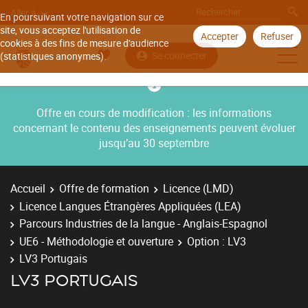
Aller à
En poursuivant votre navigation sur ce
site, vous acceptez l'utilisation de
Accepter
Refuser
cookies à des fins de mesure d'audience
Se connecter
(statistiques anonymes).
Offre en cours de modification : les informations
concernant le contenu des enseignements peuvent évoluer
jusqu’au 30 septembre
Accueil
Offre de formation
Licence (LMD)
Licence Langues Étrangères Appliquées (LEA)
Parcours Industries de la langue - Anglais-Espagnol
UE6 - Méthodologie et ouverture
Option : LV3
LV3 Portugais
LV3 PORTUGAIS