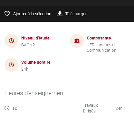
Ajouter à la sélection
Télécharger
Niveau d'étude
Composante
BAC +2
UFR Langues et
Communication
Volume horaire
24h
Heures d'enseignement
Travaux
TD
24h
Dirigés