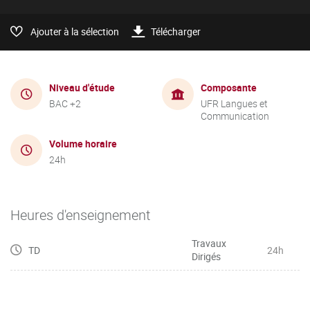
Ajouter à la sélection
Télécharger
Niveau d'étude
Composante
BAC +2
UFR Langues et
Communication
Volume horaire
24h
Heures d'enseignement
Travaux
TD
24h
Dirigés