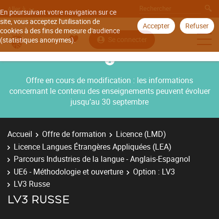
Aller à
En poursuivant votre navigation sur ce
site, vous acceptez l'utilisation de
Accepter
Refuser
cookies à des fins de mesure d'audience
Se connecter
(statistiques anonymes).
Offre en cours de modification : les informations
concernant le contenu des enseignements peuvent évoluer
jusqu’au 30 septembre
Accueil
Offre de formation
Licence (LMD)
Licence Langues Étrangères Appliquées (LEA)
Parcours Industries de la langue - Anglais-Espagnol
UE6 - Méthodologie et ouverture
Option : LV3
LV3 Russe
LV3 RUSSE