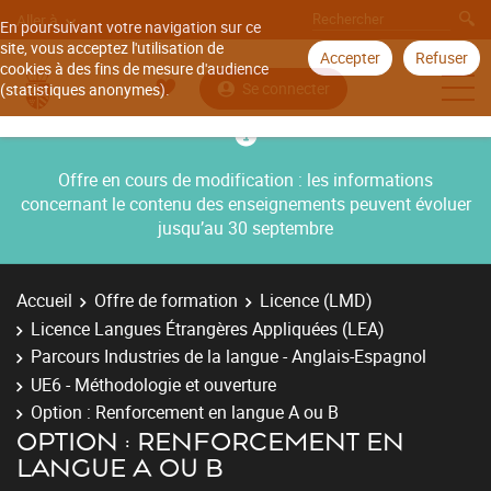
Aller à
En poursuivant votre navigation sur ce
site, vous acceptez l'utilisation de
Accepter
Refuser
cookies à des fins de mesure d'audience
Se connecter
(statistiques anonymes).
Offre en cours de modification : les informations
concernant le contenu des enseignements peuvent évoluer
jusqu’au 30 septembre
Accueil
Offre de formation
Licence (LMD)
Licence Langues Étrangères Appliquées (LEA)
Parcours Industries de la langue - Anglais-Espagnol
UE6 - Méthodologie et ouverture
Option : Renforcement en langue A ou B
OPTION : RENFORCEMENT EN
LANGUE A OU B