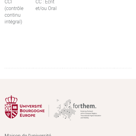
CCI
CC : Ecrit
(contrôle
et/ou Oral
continu
intégral)
Maison de l'université