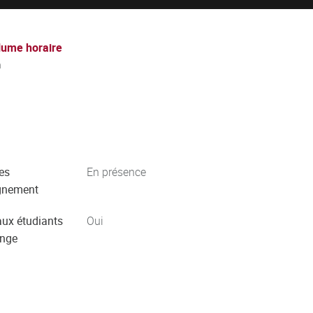
lume horaire
h
es
En présence
gnement
aux étudiants
Oui
ange