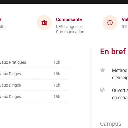
S
Composante
Vo
dits
UFR Langues et
57
Communication
En bref
vaux Pratiques
12h
Méthod
vaux Dirigés
18h
d'ensei
vaux Dirigés
12h
Ouvert 
vaux Dirigés
15h
en éch
Campus