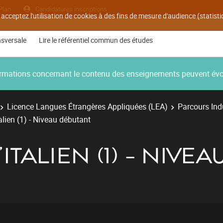
Plan
Candidatures inscriptions
 acceptez l'utilisation de cookies à des fins de mesure d'audience (statis
nsversale
Lire le référentiel commun des études
nformations concernant le contenu des enseignements peuvent év
Licence Langues Étrangères Appliquées (LEA)
Parcours Indu
talien (1) - Niveau débutant
'ITALIEN (1) - NIVE