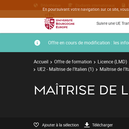
Bibliothèque
Etudiants internationaux
En poursuivant votre navigation sur ce site, vous
Suivre une UE Tra
Offre en cours de modification : les i
Accueil
Offre de formation
Licence (LMD)
UE2 - Maîtrise de l'Italien (1)
Maîtrise de l'I
MAÎTRISE DE L
Ajouter à la sélection
Télécharger