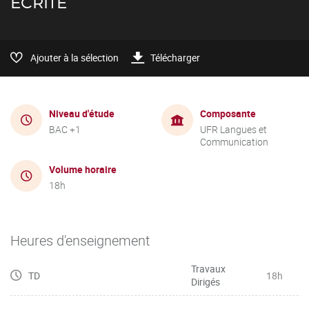
ÉCRITE
Ajouter à la sélection
Télécharger
Niveau d'étude
Composante
BAC +1
UFR Langues et
Communication
Volume horaire
18h
Heures d'enseignement
Travaux
TD
18h
Dirigés