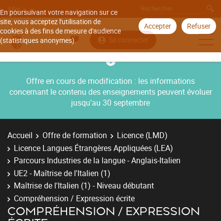
Aller à
En poursuivant votre navigation sur ce
site, vous acceptez l'utilisation de
Accepter
Refuser
cookies à des fins de mesure d'audience
Se connecter
(statistiques anonymes).
Offre en cours de modification : les informations
concernant le contenu des enseignements peuvent évoluer
jusqu’au 30 septembre
Accueil
Offre de formation
Licence (LMD)
Licence Langues Étrangères Appliquées (LEA)
Parcours Industries de la langue - Anglais-Italien
UE2 - Maîtrise de l'Italien (1)
Maîtrise de l'Italien (1) - Niveau débutant
Compréhension / Expression écrite
COMPRÉHENSION / EXPRESSION