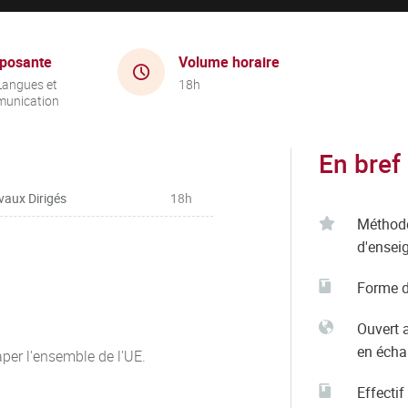
posante
Volume horaire
Langues et
18h
unication
En bref
vaux Dirigés
18h
Méthod
d'ensei
Forme d
Ouvert 
en éch
per l'ensemble de l'UE.
Effectif