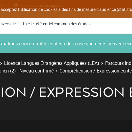
Plan
Candidatures inscriptions
 acceptez l'utilisation de cookies à des fins de mesure d'audience (statis
nsversale
Lire le référentiel commun des études
nformations concernant le contenu des enseignements peuvent év
Licence Langues Étrangères Appliquées (LEA)
Parcours Indu
talien (2) - Niveau confirmé
Compréhension / Expression écrite
ON / EXPRESSION 