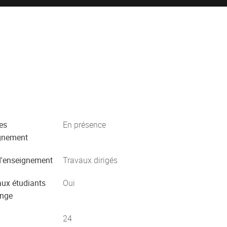
es
En présence
gnement
'enseignement
Travaux dirigés
aux étudiants
Oui
ange
24