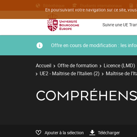
Bibliothèque
Etudiants internationaux
En poursuivant votre navigation sur ce site, vous
Suivre une UE Tra
Offre en cours de modification : les i
Accueil
Offre de formation
Licence (LMD)
UE2 - Maîtrise de l'Italien (2)
Maîtrise de l'I
COMPRÉHENSI
Ajouter à la sélection
Télécharger