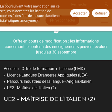
Aller à
En poursuivant votre navigation sur ce
site, vous acceptez l'utilisation de
Accepter
Refuser
cookies à des fins de mesure d'audience
Se connecter
(statistiques anonymes).
Offre en cours de modification : les informations
concernant le contenu des enseignements peuvent évoluer
jusqu’au 30 septembre
Accueil
Offre de formation
Licence (LMD)
Licence Langues Étrangères Appliquées (LEA)
Parcours Industries de la langue - Anglais-Italien
UE2 - Maîtrise de l'Italien (2)
UE2 - MAÎTRISE DE L'ITALIEN (2)