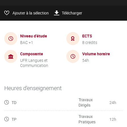
Ajouter à la sélection
Télécharger
Niveau d'étude
ECTS
BAC +1
8 crédits
Composante
Volume horaire
UFR Langues et
54h
Communication
Heures d'enseignement
Travaux
TD
24h
Dirigés
Travaux
TP
12h
Pratiques