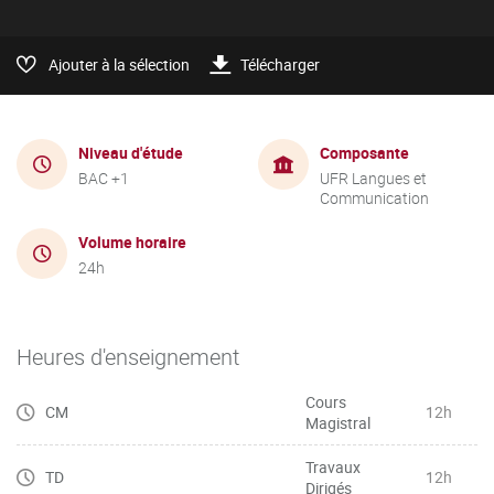
Ajouter à la sélection
Télécharger
Niveau d'étude
Composante
BAC +1
UFR Langues et
Communication
Volume horaire
24h
Heures d'enseignement
Cours
CM
12h
Magistral
Travaux
TD
12h
Dirigés