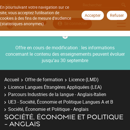
Aller à
En poursuivant votre navigation sur ce
site, vous acceptez l'utilisation de
Accepter
Refuser
cookies à des fins de mesure d'audience
Se connecter
(statistiques anonymes).
Offre en cours de modification : les informations
concernant le contenu des enseignements peuvent évoluer
jusqu’au 30 septembre
Accueil
Offre de formation
Licence (LMD)
Licence Langues Étrangères Appliquées (LEA)
Parcours Industries de la langue - Anglais-Italien
UE3 - Société, Économie et Politique Langues A et B
Société, Économie et Politique - Anglais
SOCIÉTÉ, ÉCONOMIE ET POLITIQUE
- ANGLAIS