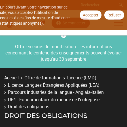
Aller à
En poursuivant votre navigation sur ce
site, vous acceptez l'utilisation de
Accepter
Refuser
cookies à des fins de mesure d'audience
Se connecter
(statistiques anonymes).
Offre en cours de modification : les informations
concernant le contenu des enseignements peuvent évoluer
jusqu’au 30 septembre
Accueil
Offre de formation
Licence (LMD)
Licence Langues Étrangères Appliquées (LEA)
Parcours Industries de la langue - Anglais-Italien
UE4 - Fondamentaux du monde de l'entreprise
Droit des obligations
DROIT DES OBLIGATIONS