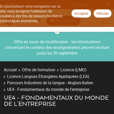
Aller à
En poursuivant votre navigation sur ce
site, vous acceptez l'utilisation de
Accepter
Refuser
cookies à des fins de mesure d'audience
Se connecter
(statistiques anonymes).
Offre en cours de modification : les informations
concernant le contenu des enseignements peuvent évoluer
jusqu’au 30 septembre
Accueil
Offre de formation
Licence (LMD)
Licence Langues Étrangères Appliquées (LEA)
Parcours Industries de la langue - Anglais-Italien
UE4 - Fondamentaux du monde de l'entreprise
UE4 - FONDAMENTAUX DU MONDE
DE L'ENTREPRISE