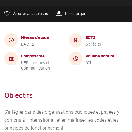
Ajouter à la sélection
Télécharger
Niveau d'étude
ECTS
BAC +2
6 crédits
Composante
Volume horaire
UFR Langues et
60h
Communication
Objectifs
S’intégrer dans des organisations publiques et privées y
compris à l’international, et en maîtriser les codes et les
principes de fonctionnement