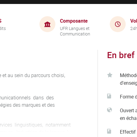
S
Composante
Vo
dits
UFR Langues et
24
Communication
En bref
 et au sein du parcours choisi,
Méthod
d'ensei
Forme d
municationnels dans des
tégies des marques et des
Ouvert 
en éch
ervices linguistiques, notamment
Effectif
ours «Industries de la langue»)