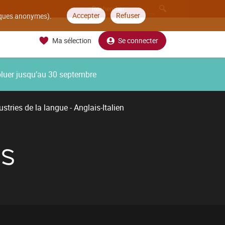
Accepter
Refuser
tiques anonymes).
Ma sélection
Se connecter
oluer jusqu’au 30 septembre
stries de la langue - Anglais-Italien
RS