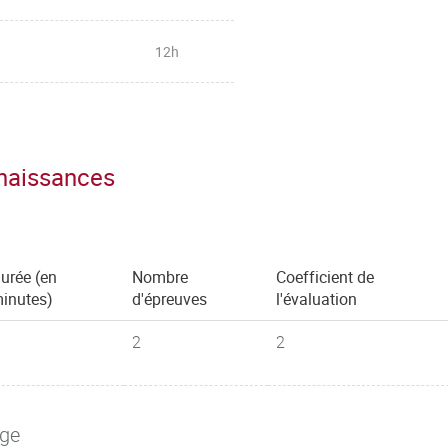
12h
nnaissances
urée (en
Nombre
Coefficient de
inutes)
d'épreuves
l'évaluation
2
2
age