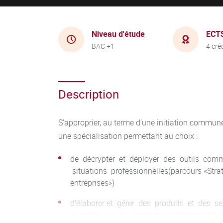
Niveau d'étude
ECT
BAC +1
4 cré
Description
S’approprier, au terme d’une initiation commune
une spécialisation permettant au choix :
de décrypter et déployer des outils com
situations professionnelles(parcours «Stra
entreprises»)
d’élaborer et gérer des produits et des s
numériques, en contexte professionnel(parc