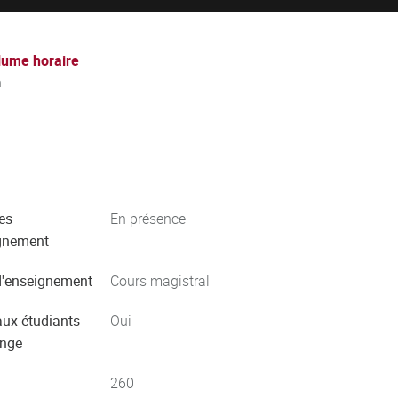
lume horaire
h
es
En présence
gnement
'enseignement
Cours magistral
aux étudiants
Oui
ange
260