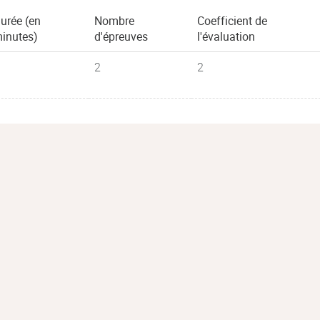
urée (en
Nombre
Coefficient de
inutes)
d'épreuves
l'évaluation
2
2