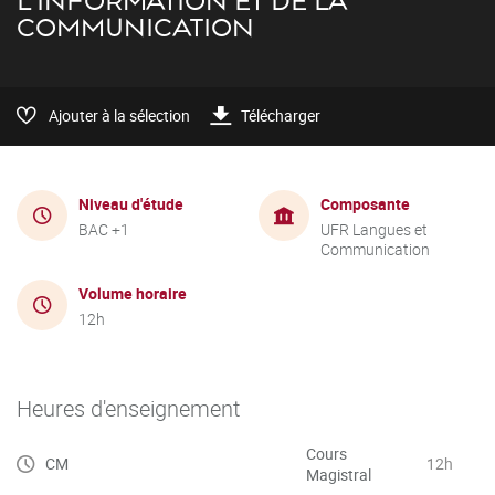
L'INFORMATION ET DE LA
COMMUNICATION
Ajouter à la sélection
Télécharger
Niveau d'étude
Composante
BAC +1
UFR Langues et
Communication
Volume horaire
12h
Heures d'enseignement
Cours
CM
12h
Magistral