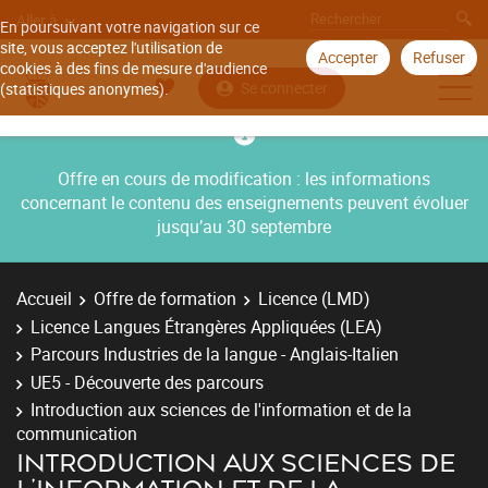
Aller à
En poursuivant votre navigation sur ce
site, vous acceptez l'utilisation de
Accepter
Refuser
cookies à des fins de mesure d'audience
Se connecter
(statistiques anonymes).
Offre en cours de modification : les informations
concernant le contenu des enseignements peuvent évoluer
jusqu’au 30 septembre
Accueil
Offre de formation
Licence (LMD)
Licence Langues Étrangères Appliquées (LEA)
Parcours Industries de la langue - Anglais-Italien
UE5 - Découverte des parcours
Introduction aux sciences de l'information et de la
communication
INTRODUCTION AUX SCIENCES DE