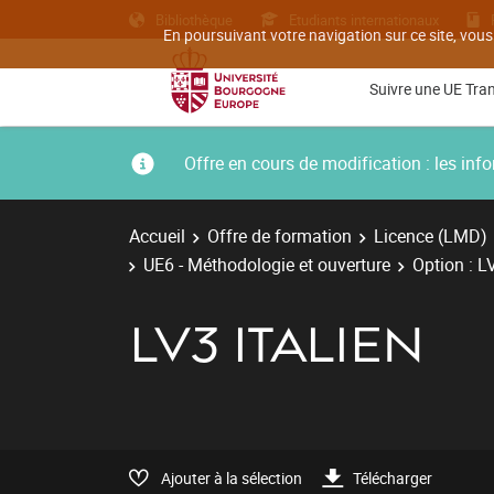
Bibliothèque
Etudiants internationaux
En poursuivant votre navigation sur ce site, vous
Suivre une UE Tra
Offre en cours de modification : les i
Accueil
Offre de formation
Licence (LMD)
UE6 - Méthodologie et ouverture
Option : L
LV3 ITALIEN
Ajouter à la sélection
Télécharger