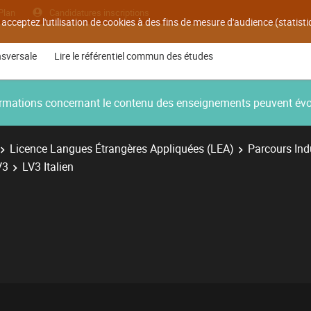
Plan
Candidatures inscriptions
 acceptez l'utilisation de cookies à des fins de mesure d'audience (statis
nsversale
Lire le référentiel commun des études
nformations concernant le contenu des enseignements peuvent év
Licence Langues Étrangères Appliquées (LEA)
Parcours Indu
V3
LV3 Italien