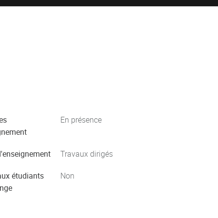
es
En présence
gnement
'enseignement
Travaux dirigés
aux étudiants
Non
ange