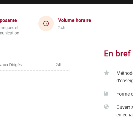
posante
Volume horaire
Langues et
24h
unication
En bref
vaux Dirigés
24h
Méthod
d'ensei
Forme d
Ouvert 
en éch