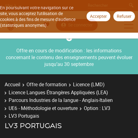
Aller à
En poursuivant votre navigation sur ce
site, vous acceptez l'utilisation de
Accepter
Refuser
cookies à des fins de mesure d'audience
Se connecter
(statistiques anonymes).
Offre en cours de modification : les informations
concernant le contenu des enseignements peuvent évoluer
jusqu’au 30 septembre
Accueil
Offre de formation
Licence (LMD)
Licence Langues Étrangères Appliquées (LEA)
Parcours Industries de la langue - Anglais-Italien
UE6 - Méthodologie et ouverture
Option : LV3
LV3 Portugais
LV3 PORTUGAIS