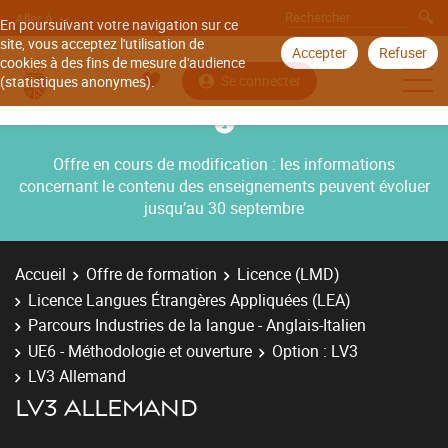
Aller à
En poursuivant votre navigation sur ce
site, vous acceptez l'utilisation de
Accepter
Refuser
cookies à des fins de mesure d'audience
Se connecter
(statistiques anonymes).
Offre en cours de modification : les informations
concernant le contenu des enseignements peuvent évoluer
jusqu’au 30 septembre
Accueil
Offre de formation
Licence (LMD)
Licence Langues Étrangères Appliquées (LEA)
Parcours Industries de la langue - Anglais-Italien
UE6 - Méthodologie et ouverture
Option : LV3
LV3 Allemand
LV3 ALLEMAND