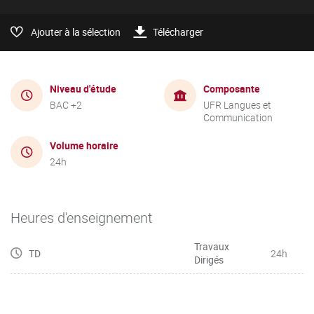
Ajouter à la sélection
Télécharger
Niveau d'étude
Composante
BAC +2
UFR Langues et
Communication
Volume horaire
24h
Heures d'enseignement
Travaux
TD
24h
Dirigés