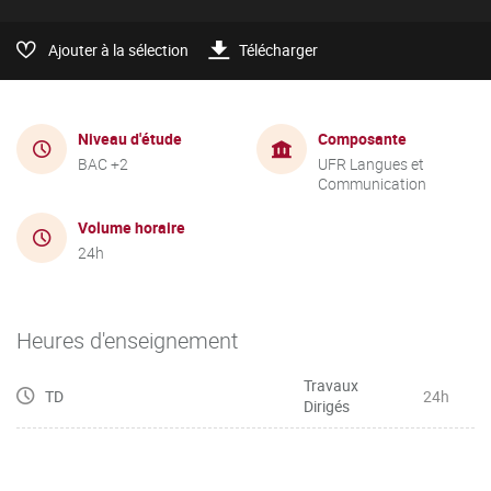
Ajouter à la sélection
Télécharger
Niveau d'étude
Composante
BAC +2
UFR Langues et
Communication
Volume horaire
24h
Heures d'enseignement
Travaux
TD
24h
Dirigés