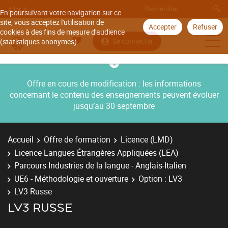
Aller à
En poursuivant votre navigation sur ce
site, vous acceptez l'utilisation de
Accepter
Refuser
cookies à des fins de mesure d'audience
Se connecter
(statistiques anonymes).
Offre en cours de modification : les informations
concernant le contenu des enseignements peuvent évoluer
jusqu’au 30 septembre
Accueil
Offre de formation
Licence (LMD)
Licence Langues Étrangères Appliquées (LEA)
Parcours Industries de la langue - Anglais-Italien
UE6 - Méthodologie et ouverture
Option : LV3
LV3 Russe
LV3 RUSSE