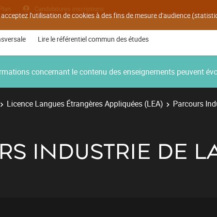
Plan
Candidatures inscriptions
 acceptez l'utilisation de cookies à des fins de mesure d'audience (statis
nsversale
Lire le référentiel commun des études
nformations concernant le contenu des enseignements peuvent év
Licence Langues Étrangères Appliquées (LEA)
Parcours Ind
RS INDUSTRIE DE 