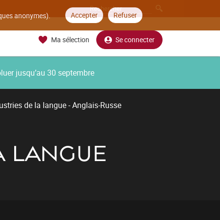
Accepter
Refuser
tiques anonymes).
Ma sélection
Se connecter
oluer jusqu’au 30 septembre
ustries de la langue - Anglais-Russe
LA LANGUE