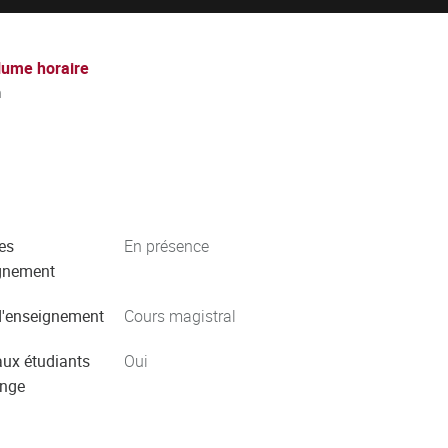
lume horaire
h
es
En présence
gnement
'enseignement
Cours magistral
aux étudiants
Oui
ange