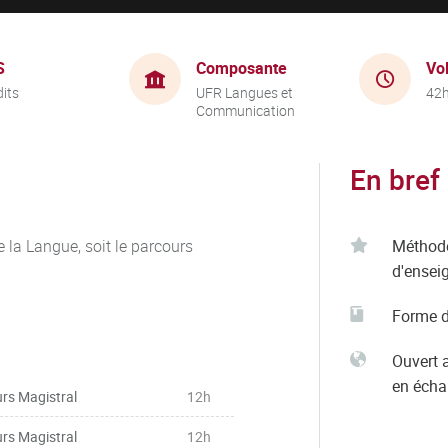
S
Composante
Vo
dits
UFR Langues et
42
Communication
En bref
de la Langue, soit le parcours
Méthod
d'ensei
Forme d
Ouvert 
en éch
rs Magistral
12h
rs Magistral
12h