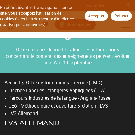
Aller à
En poursuivant votre navigation sur ce
site, vous acceptez l'utilisation de
Accepter
Refuser
cookies à des fins de mesure d'audience
Se connecter
(statistiques anonymes).
Offre en cours de modification : les informations
concernant le contenu des enseignements peuvent évoluer
jusqu’au 30 septembre
Accueil
Offre de formation
Licence (LMD)
Licence Langues Étrangères Appliquées (LEA)
Parcours Industries de la langue - Anglais-Russe
UE6 - Méthodologie et ouverture
Option : LV3
LV3 Allemand
LV3 ALLEMAND