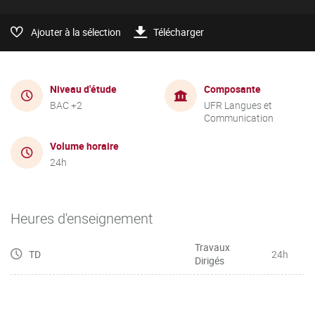
Ajouter à la sélection
Télécharger
Niveau d'étude
Composante
BAC +2
UFR Langues et
Communication
Volume horaire
24h
Heures d'enseignement
Travaux
TD
24h
Dirigés