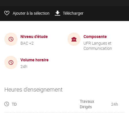
Ajouter à la sélection
Télécharger
Niveau d'étude
Composante
BAC +2
UFR Langues et
Communication
Volume horaire
24h
Heures d'enseignement
Travaux
TD
24h
Dirigés