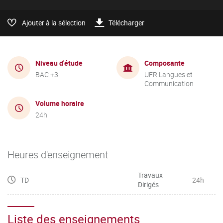
Ajouter à la sélection
Télécharger
Niveau d'étude
Composante
BAC +3
UFR Langues et
Communication
Volume horaire
24h
Heures d'enseignement
Travaux
TD
24h
Dirigés
Liste des enseignements