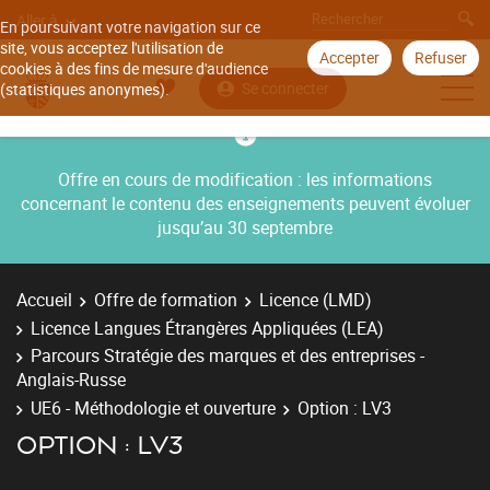
Aller à
En poursuivant votre navigation sur ce
site, vous acceptez l'utilisation de
Accepter
Refuser
cookies à des fins de mesure d'audience
Se connecter
(statistiques anonymes).
Offre en cours de modification : les informations
concernant le contenu des enseignements peuvent évoluer
jusqu’au 30 septembre
Accueil
Offre de formation
Licence (LMD)
Licence Langues Étrangères Appliquées (LEA)
Parcours Stratégie des marques et des entreprises -
Anglais-Russe
UE6 - Méthodologie et ouverture
Option : LV3
OPTION : LV3