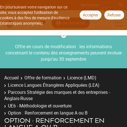
Aller à
En poursuivant votre navigation sur ce
site, vous acceptez l'utilisation de
Accepter
Refuser
cookies à des fins de mesure d'audience
Se connecter
(statistiques anonymes).
Offre en cours de modification : les informations
concernant le contenu des enseignements peuvent évoluer
jusqu’au 30 septembre
Accueil
Offre de formation
Licence (LMD)
Licence Langues Étrangères Appliquées (LEA)
Parcours Stratégie des marques et des entreprises -
Anglais-Russe
UE6 - Méthodologie et ouverture
Option : Renforcement en langue A ou B
OPTION : RENFORCEMENT EN