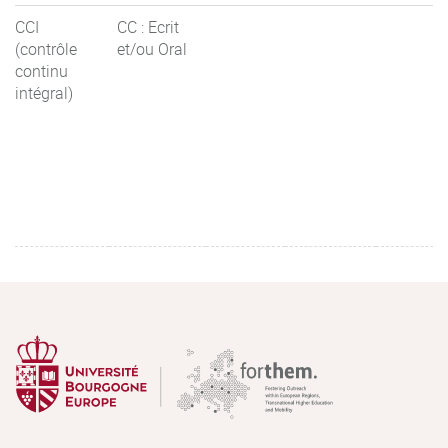
CCI
CC : Ecrit
(contrôle
et/ou Oral
continu
intégral)