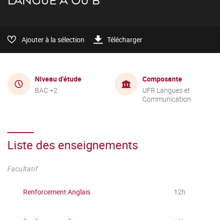
LANGUE A OU B
Ajouter à la sélection
Télécharger
Niveau d'étude
Composante
BAC +2
UFR Langues et
Communication
Liste des enseignements
Facultatif
Renforcement Anglais
12h