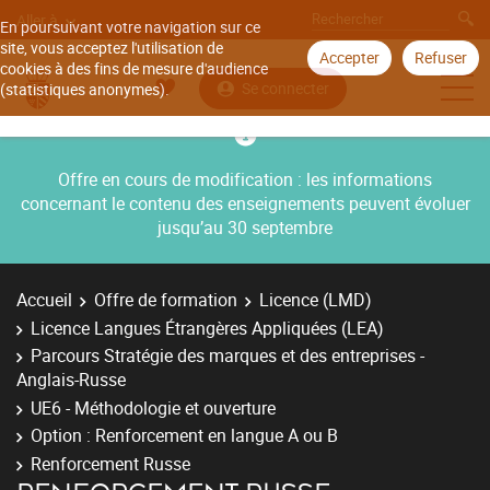
Aller à
En poursuivant votre navigation sur ce
site, vous acceptez l'utilisation de
Accepter
Refuser
cookies à des fins de mesure d'audience
Se connecter
(statistiques anonymes).
Offre en cours de modification : les informations
concernant le contenu des enseignements peuvent évoluer
jusqu’au 30 septembre
Accueil
Offre de formation
Licence (LMD)
Licence Langues Étrangères Appliquées (LEA)
Parcours Stratégie des marques et des entreprises -
Anglais-Russe
UE6 - Méthodologie et ouverture
Option : Renforcement en langue A ou B
Renforcement Russe