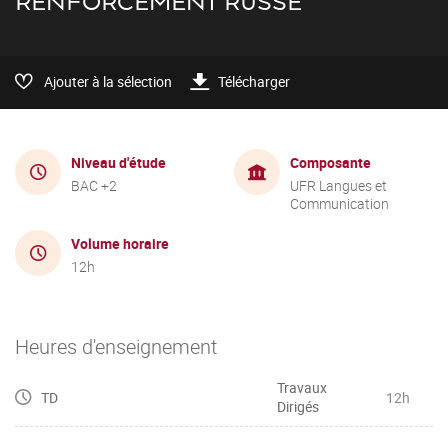
RENFORCEMENT RUSSE
Ajouter à la sélection
Télécharger
Niveau d'étude
Composante
BAC +2
UFR Langues et
Communication
Volume horaire
12h
Heures d'enseignement
Travaux
TD
12h
Dirigés