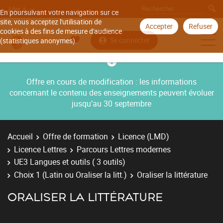
Aller à
En poursuivant votre navigation sur ce
site, vous acceptez l'utilisation de
Accepter
Refuser
cookies à des fins de mesure d'audience
Se connecter
(statistiques anonymes).
Offre en cours de modification : les informations
concernant le contenu des enseignements peuvent évoluer
jusqu’au 30 septembre
Accueil
Offre de formation
Licence (LMD)
Licence Lettres
Parcours Lettres modernes
UE3 Langues et outils ( 3 outils)
Choix 1 (Latin ou Oraliser la litt.)
Oraliser la littérature
ORALISER LA LITTÉRATURE