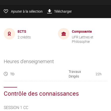
Ajouter à la sélection
Télécharger
ECTS
Composante
2 crédits
UFR Lettres et
Philosophie
Heures d'enseignement
Travaux
TD
22h
Dirigés
Contrôle des connaissances
SESSION 1 CC