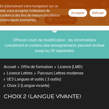
Aller à
En poursuivant votre navigation sur ce
site, vous acceptez l'utilisation de
Accepter
Refuser
cookies à des fins de mesure d'audience
Se connecter
(statistiques anonymes).
Offre en cours de modification : les informations
concernant le contenu des enseignements peuvent évoluer
jusqu’au 30 septembre
Accueil
Offre de formation
Licence (LMD)
Licence Lettres
Parcours Lettres modernes
UE3 Langues et outils ( 3 outils)
Choix 2 (Langue vivante)
CHOIX 2 (LANGUE VIVANTE)