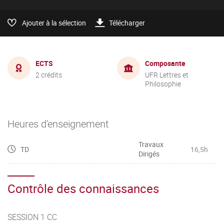
Ajouter à la sélection
Télécharger
ECTS
Composante
2 crédits
UFR Lettres et
Philosophie
Heures d'enseignement
Travaux
TD
16,5h
Dirigés
Contrôle des connaissances
SESSION 1 CC