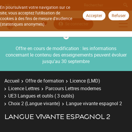
Aller à
En poursuivant votre navigation sur ce
site, vous acceptez l'utilisation de
Accepter
Refuser
cookies à des fins de mesure d'audience
Se connecter
(statistiques anonymes).
Offre en cours de modification : les informations
concernant le contenu des enseignements peuvent évoluer
jusqu’au 30 septembre
Accueil
Offre de formation
Licence (LMD)
Licence Lettres
Parcours Lettres modernes
UE3 Langues et outils ( 3 outils)
Choix 2 (Langue vivante)
Langue vivante espagnol 2
LANGUE VIVANTE ESPAGNOL 2