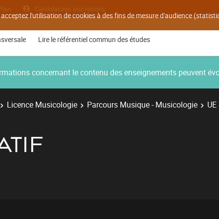
Plan
Candidatures inscriptions
 acceptez l'utilisation de cookies à des fins de mesure d'audience (statis
nsversale
Lire le référentiel commun des études
nformations concernant le contenu des enseignements peuvent év
Licence Musicologie
Parcours Musique - Musicologie
UE 
ATIF