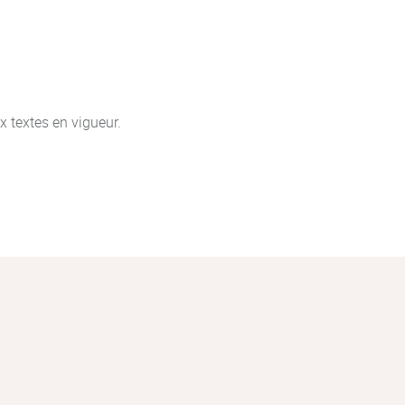
ximum d'un stage est de six
 textes en vigueur.