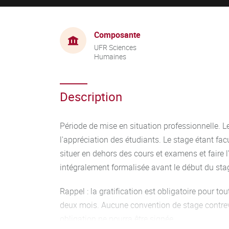
Composante
UFR Sciences
Humaines
Description
Période de mise en situation professionnelle. Le
l'appréciation des étudiants. Le stage étant facu
situer en dehors des cours et examens et faire 
intégralement formalisée avant le début du sta
Rappel : la gratification est obligatoire pour to
deux mois. Aucune convention de stage contrev
obligation ne pourra être signée.