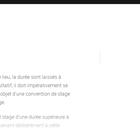
 lieu, la durée sont laissés à
ltatif, il doit impérativement se
l'objet d'une convention de stage
ge.
ut stage d'une durée supérieure à
enant délibérément à cette