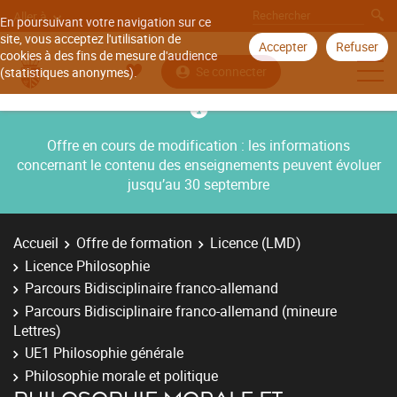
Aller à
En poursuivant votre navigation sur ce
site, vous acceptez l'utilisation de
Accepter
Refuser
cookies à des fins de mesure d'audience
Se connecter
(statistiques anonymes).
Offre en cours de modification : les informations
concernant le contenu des enseignements peuvent évoluer
jusqu’au 30 septembre
Accueil
Offre de formation
Licence (LMD)
Licence Philosophie
Parcours Bidisciplinaire franco-allemand
Parcours Bidisciplinaire franco-allemand (mineure
Lettres)
UE1 Philosophie générale
Philosophie morale et politique