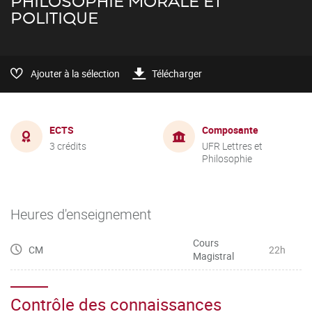
PHILOSOPHIE MORALE ET
POLITIQUE
Ajouter à la sélection
Télécharger
ECTS
Composante
3 crédits
UFR Lettres et
Philosophie
Heures d'enseignement
Cours
CM
22h
Magistral
Contrôle des connaissances