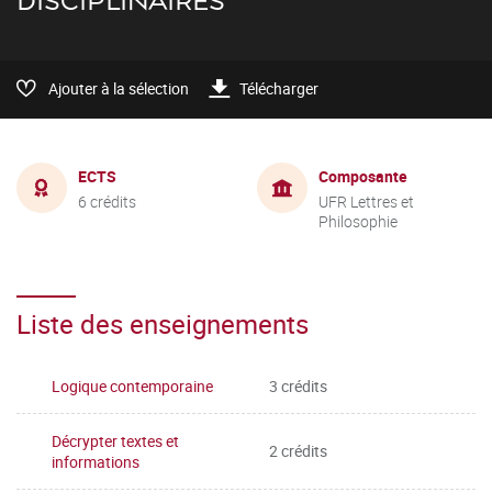
DISCIPLINAIRES
Ajouter à la sélection
Télécharger
ECTS
Composante
6 crédits
UFR Lettres et
Philosophie
Liste des enseignements
Logique contemporaine
3 crédits
Décrypter textes et
2 crédits
informations