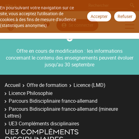
Aller à
En poursuivant votre navigation sur ce
site, vous acceptez l'utilisation de
Accepter
Refuser
cookies à des fins de mesure d'audience
Se connecter
(statistiques anonymes).
Offre en cours de modification : les informations
concernant le contenu des enseignements peuvent évoluer
jusqu’au 30 septembre
Accueil
Offre de formation
Licence (LMD)
Licence Philosophie
Parcours Bidisciplinaire franco-allemand
Parcours Bidisciplinaire franco-allemand (mineure
Lettres)
UE3 Compléments disciplinaires
UE3 COMPLÉMENTS