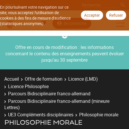
Aller à
En poursuivant votre navigation sur ce
site, vous acceptez l'utilisation de
Accepter
Refuser
cookies à des fins de mesure d'audience
Se connecter
(statistiques anonymes).
Offre en cours de modification : les informations
concernant le contenu des enseignements peuvent évoluer
jusqu’au 30 septembre
Accueil
Offre de formation
Licence (LMD)
Licence Philosophie
Parcours Bidisciplinaire franco-allemand
Parcours Bidisciplinaire franco-allemand (mineure
Lettres)
UE3 Compléments disciplinaires
Philosophie morale
PHILOSOPHIE MORALE