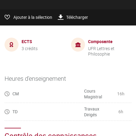
Ajouter à la sélection
Télécharger
ECTS
Composante
3 crédits
UFR Lettres et
Philosophie
Heures d'enseignement
Cours
CM
16h
Magistral
Travaux
TD
6h
Dirigés
Contrôle des connaissances