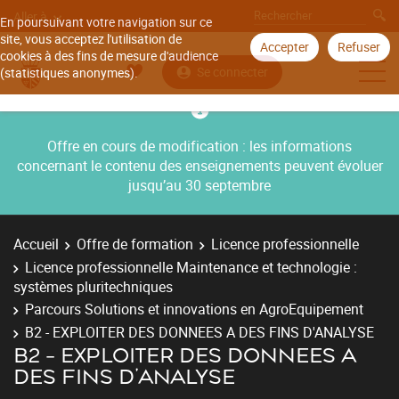
Aller à
En poursuivant votre navigation sur ce
site, vous acceptez l'utilisation de
Accepter
Refuser
cookies à des fins de mesure d'audience
Se connecter
(statistiques anonymes).
Offre en cours de modification : les informations
concernant le contenu des enseignements peuvent évoluer
jusqu’au 30 septembre
Accueil
Offre de formation
Licence professionnelle
Licence professionnelle Maintenance et technologie :
systèmes pluritechniques
Parcours Solutions et innovations en AgroEquipement
B2 - EXPLOITER DES DONNEES A DES FINS D'ANALYSE
B2 - EXPLOITER DES DONNEES A
DES FINS D'ANALYSE