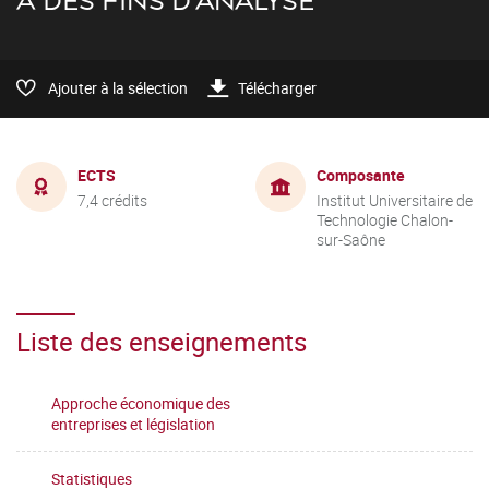
À DES FINS D'ANALYSE
Ajouter à la sélection
Télécharger
ECTS
Composante
7,4 crédits
Institut Universitaire de
Technologie Chalon-
sur-Saône
Liste des enseignements
Approche économique des
entreprises et législation
Statistiques