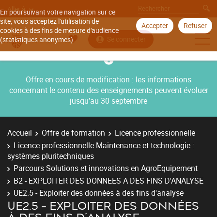
Aller à
En poursuivant votre navigation sur ce
site, vous acceptez l'utilisation de
Accepter
Refuser
cookies à des fins de mesure d'audience
Se connecter
(statistiques anonymes).
Offre en cours de modification : les informations
concernant le contenu des enseignements peuvent évoluer
jusqu’au 30 septembre
Accueil
Offre de formation
Licence professionnelle
Licence professionnelle Maintenance et technologie :
systèmes pluritechniques
Parcours Solutions et innovations en AgroEquipement
B2 - EXPLOITER DES DONNEES A DES FINS D'ANALYSE
UE2.5 - Exploiter des données à des fins d'analyse
UE2.5 - EXPLOITER DES DONNÉES