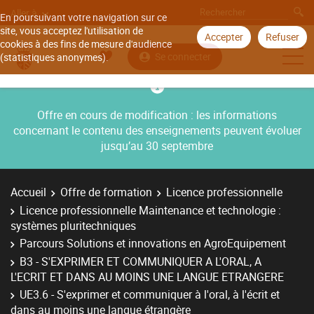
Aller à
En poursuivant votre navigation sur ce
site, vous acceptez l'utilisation de
Accepter
Refuser
cookies à des fins de mesure d'audience
Se connecter
(statistiques anonymes).
Offre en cours de modification : les informations
concernant le contenu des enseignements peuvent évoluer
jusqu’au 30 septembre
Accueil
Offre de formation
Licence professionnelle
Licence professionnelle Maintenance et technologie :
systèmes pluritechniques
Parcours Solutions et innovations en AgroEquipement
B3 - S'EXPRIMER ET COMMUNIQUER A L'ORAL, A
L'ECRIT ET DANS AU MOINS UNE LANGUE ETRANGERE
UE3.6 - S'exprimer et communiquer à l'oral, à l'écrit et
dans au moins une langue étrangère