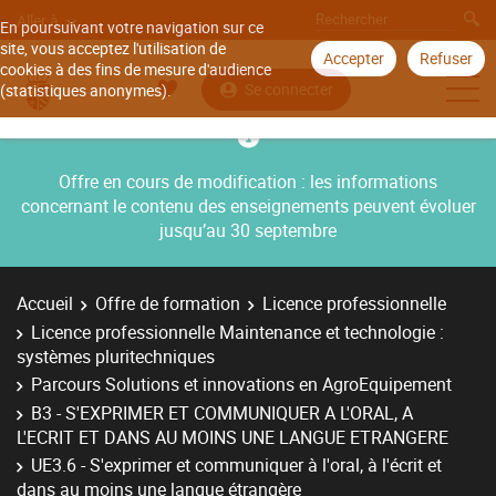
Aller à
En poursuivant votre navigation sur ce
site, vous acceptez l'utilisation de
Accepter
Refuser
cookies à des fins de mesure d'audience
Se connecter
(statistiques anonymes).
Offre en cours de modification : les informations
concernant le contenu des enseignements peuvent évoluer
jusqu’au 30 septembre
Accueil
Offre de formation
Licence professionnelle
Licence professionnelle Maintenance et technologie :
systèmes pluritechniques
Parcours Solutions et innovations en AgroEquipement
B3 - S'EXPRIMER ET COMMUNIQUER A L'ORAL, A
L'ECRIT ET DANS AU MOINS UNE LANGUE ETRANGERE
UE3.6 - S'exprimer et communiquer à l'oral, à l'écrit et
dans au moins une langue étrangère