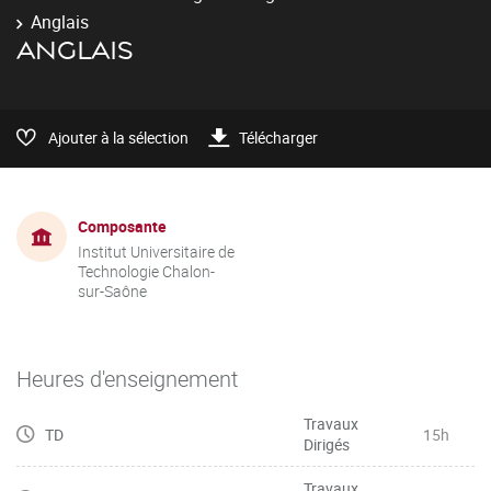
Anglais
ANGLAIS
Ajouter à la sélection
Télécharger
Composante
Institut Universitaire de
Technologie Chalon-
sur-Saône
Heures d'enseignement
Travaux
TD
15h
Dirigés
Travaux