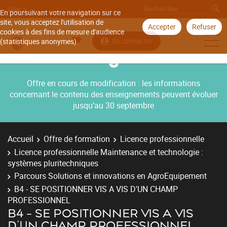
Aller à
En poursuivant votre navigation sur ce
site, vous acceptez l'utilisation de
Accepter
Refuser
cookies à des fins de mesure d'audience
Se connecter
(statistiques anonymes).
Offre en cours de modification : les informations
concernant le contenu des enseignements peuvent évoluer
jusqu’au 30 septembre
Accueil
Offre de formation
Licence professionnelle
Licence professionnelle Maintenance et technologie :
systèmes pluritechniques
Parcours Solutions et innovations en AgroEquipement
B4 - SE POSITIONNER VIS A VIS D'UN CHAMP
PROFESSIONNEL
B4 - SE POSITIONNER VIS A VIS
D'UN CHAMP PROFESSIONNEL