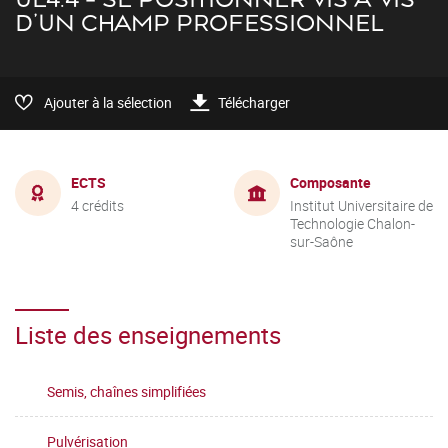
D'UN CHAMP PROFESSIONNEL
Ajouter à la sélection
Télécharger
ECTS
Composante
4 crédits
Institut Universitaire de
Technologie Chalon-
sur-Saône
Liste des enseignements
Semis, chaînes simplifiées
Pulvérisation