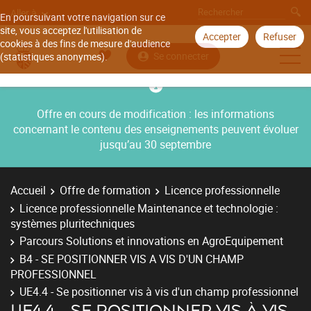
Aller à
En poursuivant votre navigation sur ce
site, vous acceptez l'utilisation de
Accepter
Refuser
cookies à des fins de mesure d'audience
Se connecter
(statistiques anonymes).
Offre en cours de modification : les informations
concernant le contenu des enseignements peuvent évoluer
jusqu’au 30 septembre
Accueil
Offre de formation
Licence professionnelle
Licence professionnelle Maintenance et technologie :
systèmes pluritechniques
Parcours Solutions et innovations en AgroEquipement
B4 - SE POSITIONNER VIS A VIS D'UN CHAMP
PROFESSIONNEL
UE4.4 - Se positionner vis à vis d'un champ professionnel
UE4.4 - SE POSITIONNER VIS À VIS