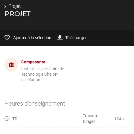
Projet
PROJET
Ajouter à la sélection
Télécharger
Composante
Institut Universitaire de
Technologie Chalon-
sur-Saône
Heures d'enseignement
Travaux
TD
124h
Dirigés