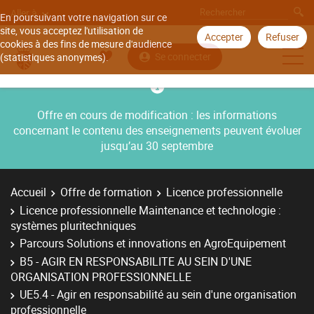
Aller à
En poursuivant votre navigation sur ce
site, vous acceptez l'utilisation de
Accepter
Refuser
cookies à des fins de mesure d'audience
Se connecter
(statistiques anonymes).
Offre en cours de modification : les informations
concernant le contenu des enseignements peuvent évoluer
jusqu’au 30 septembre
Accueil
Offre de formation
Licence professionnelle
Licence professionnelle Maintenance et technologie :
systèmes pluritechniques
Parcours Solutions et innovations en AgroEquipement
B5 - AGIR EN RESPONSABILITE AU SEIN D'UNE
ORGANISATION PROFESSIONNELLE
UE5.4 - Agir en responsabilité au sein d'une organisation
professionnelle