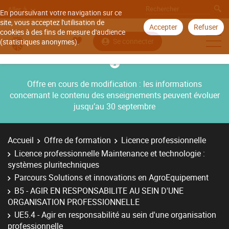
Aller à
En poursuivant votre navigation sur ce
site, vous acceptez l'utilisation de
Accepter
Refuser
cookies à des fins de mesure d'audience
Se connecter
(statistiques anonymes).
Offre en cours de modification : les informations
concernant le contenu des enseignements peuvent évoluer
jusqu’au 30 septembre
Accueil
Offre de formation
Licence professionnelle
Licence professionnelle Maintenance et technologie :
systèmes pluritechniques
Parcours Solutions et innovations en AgroEquipement
B5 - AGIR EN RESPONSABILITE AU SEIN D'UNE
ORGANISATION PROFESSIONNELLE
UE5.4 - Agir en responsabilité au sein d'une organisation
professionnelle