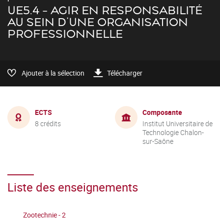
UE5.4 - AGIR EN RESPONSABILITÉ
AU SEIN D'UNE ORGANISATION
PROFESSIONNELLE
Ajouter à la sélection
Télécharger
ECTS
Composante
8 crédits
Institut Universitaire de
Technologie Chalon-
sur-Saône
Liste des enseignements
Zootechnie - 2