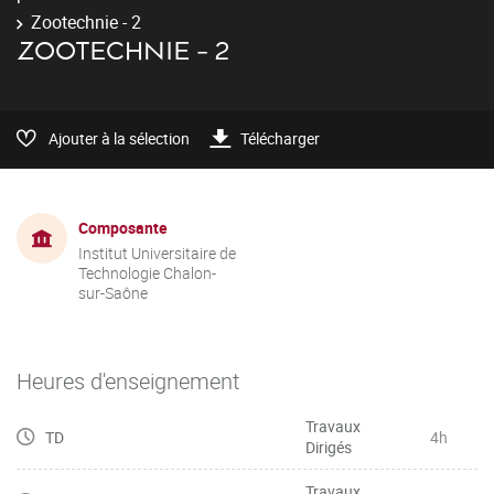
Zootechnie - 2
ZOOTECHNIE - 2
Ajouter à la sélection
Télécharger
Composante
Institut Universitaire de
Technologie Chalon-
sur-Saône
Heures d'enseignement
Travaux
TD
4h
Dirigés
Travaux