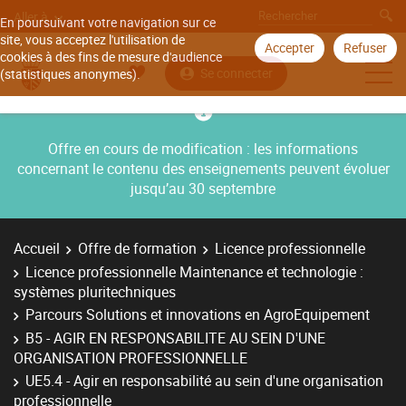
Aller à
En poursuivant votre navigation sur ce
site, vous acceptez l'utilisation de
Accepter
Refuser
cookies à des fins de mesure d'audience
Se connecter
(statistiques anonymes).
Offre en cours de modification : les informations
concernant le contenu des enseignements peuvent évoluer
jusqu’au 30 septembre
Accueil
Offre de formation
Licence professionnelle
Licence professionnelle Maintenance et technologie :
systèmes pluritechniques
Parcours Solutions et innovations en AgroEquipement
B5 - AGIR EN RESPONSABILITE AU SEIN D'UNE
ORGANISATION PROFESSIONNELLE
UE5.4 - Agir en responsabilité au sein d'une organisation
professionnelle