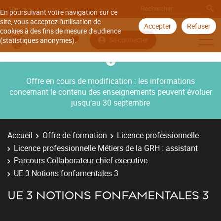
Aller à
En poursuivant votre navigation sur ce
site, vous acceptez l'utilisation de
Accepter
Refuser
cookies à des fins de mesure d'audience
Se connecter
(statistiques anonymes).
Offre en cours de modification : les informations
concernant le contenu des enseignements peuvent évoluer
jusqu’au 30 septembre
Accueil
Offre de formation
Licence professionnelle
Licence professionnelle Métiers de la GRH : assistant
Parcours Collaborateur chief executive
UE 3 Notions fonfamentales 3
UE 3 NOTIONS FONFAMENTALES 3