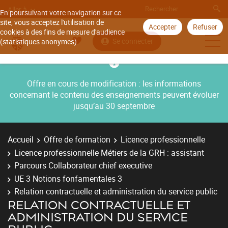
Aller à
En poursuivant votre navigation sur ce
site, vous acceptez l'utilisation de
Accepter
Refuser
cookies à des fins de mesure d'audience
Se connecter
(statistiques anonymes).
Offre en cours de modification : les informations
concernant le contenu des enseignements peuvent évoluer
jusqu’au 30 septembre
Accueil
Offre de formation
Licence professionnelle
Licence professionnelle Métiers de la GRH : assistant
Parcours Collaborateur chief executive
UE 3 Notions fonfamentales 3
Relation contractuelle et administration du service public
RELATION CONTRACTUELLE ET
ADMINISTRATION DU SERVICE