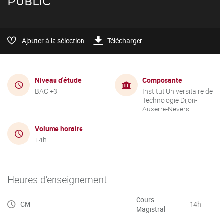
PUBLIC
Ajouter à la sélection
Télécharger
Niveau d'étude
Composante
BAC +3
Institut Universitaire de
Technologie Dijon-
Auxerre-Nevers
Volume horaire
14h
Heures d'enseignement
Cours
CM
14h
Magistral