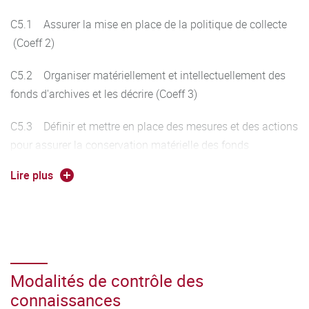
C5.1 Assurer la mise en place de la politique de collecte
(Coeff 2)
C5.2 Organiser matériellement et intellectuellement des
fonds d'archives et les décrire (Coeff 3)
C5.3 Définir et mettre en place des mesures et des actions
pour assurer la conservation matérielle des fonds
d'archives (Coeff 3)
Lire plus
C5.4 Mettre en place des actions pour accéder aux
archives (Coeff 2)
C5.5 Rendre compte des réflexions et des actions
entreprises au sein de l'organisation par l'application des
Modalités de contrôle des
apprentissages (Coeff 5)
connaissances