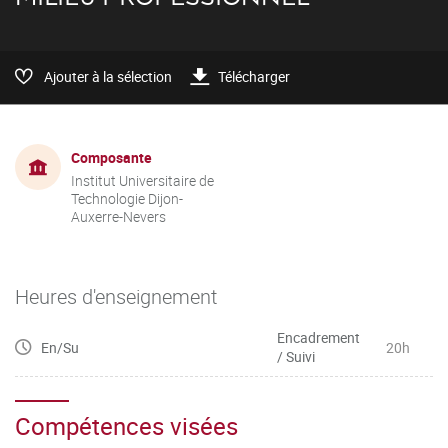
Ajouter à la sélection
Télécharger
Composante
Institut Universitaire de
Technologie Dijon-
Auxerre-Nevers
Heures d'enseignement
Encadrement
En/Su
20h
/ Suivi
Compétences visées