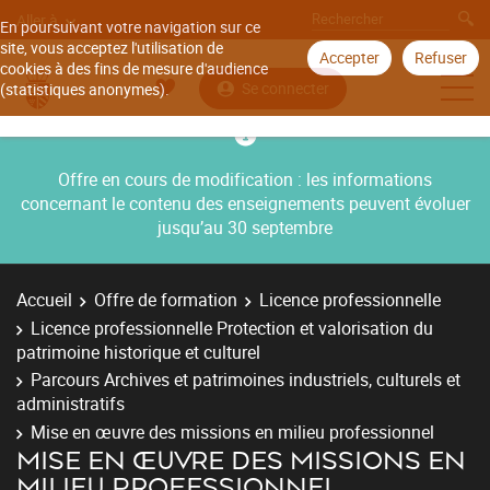
Aller à
En poursuivant votre navigation sur ce
site, vous acceptez l'utilisation de
Accepter
Refuser
cookies à des fins de mesure d'audience
Se connecter
(statistiques anonymes).
Offre en cours de modification : les informations
concernant le contenu des enseignements peuvent évoluer
jusqu’au 30 septembre
Accueil
Offre de formation
Licence professionnelle
Licence professionnelle Protection et valorisation du
patrimoine historique et culturel
Parcours Archives et patrimoines industriels, culturels et
administratifs
Mise en œuvre des missions en milieu professionnel
MISE EN ŒUVRE DES MISSIONS EN
MILIEU PROFESSIONNEL