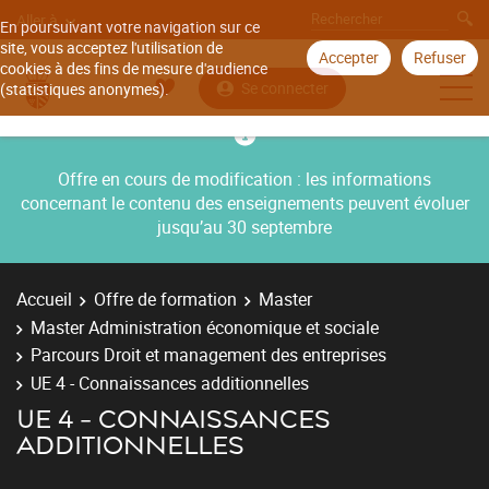
Aller à
En poursuivant votre navigation sur ce
site, vous acceptez l'utilisation de
Accepter
Refuser
cookies à des fins de mesure d'audience
Se connecter
(statistiques anonymes).
Offre en cours de modification : les informations
concernant le contenu des enseignements peuvent évoluer
jusqu’au 30 septembre
Accueil
Offre de formation
Master
Master Administration économique et sociale
Parcours Droit et management des entreprises
UE 4 - Connaissances additionnelles
UE 4 - CONNAISSANCES
ADDITIONNELLES