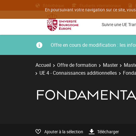
Bibliothèque
Etudiants internationaux
En poursuivant votre navigation sur ce site, vous
Suivre une UE Tra
Offre en cours de modification : les i
Accueil
Offre de formation
Master
Maste
UE 4 - Connaissances additionnelles
Fonda
FONDAMENTA
Ajouter à la sélection
Télécharger