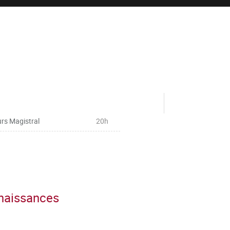
rs Magistral
20h
nnaissances