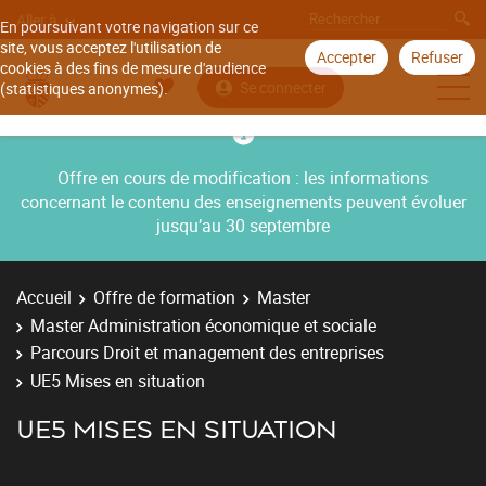
Aller à
En poursuivant votre navigation sur ce
site, vous acceptez l'utilisation de
Accepter
Refuser
cookies à des fins de mesure d'audience
Se connecter
(statistiques anonymes).
Offre en cours de modification : les informations
concernant le contenu des enseignements peuvent évoluer
jusqu’au 30 septembre
Accueil
Offre de formation
Master
Master Administration économique et sociale
Parcours Droit et management des entreprises
UE5 Mises en situation
UE5 MISES EN SITUATION