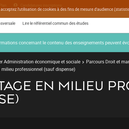
Plan
Candidatures inscriptions
 acceptez l'utilisation de cookies à des fins de mesure d'audience (statis
nsversale
Lire le référentiel commun des études
nformations concernant le contenu des enseignements peuvent év
r Administration économique et sociale
Parcours Droit et ma
 milieu professionnel (sauf dispense)
TAGE EN MILIEU P
SE)