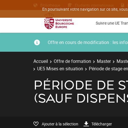
Bibliothèque
Etudiants internationaux
En poursuivant votre navigation sur ce site, vous
Suivre une UE Tra
Offre en cours de modification : les i
Accueil
Offre de formation
Master
Maste
UE5 Mises en situation
Période de stage en
PÉRIODE DE S
(SAUF DISPEN
Ajouter à la sélection
Télécharger