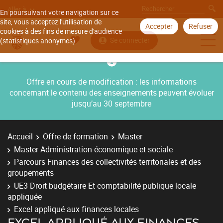
Aller à
En poursuivant votre navigation sur ce
site, vous acceptez l'utilisation de
Accepter
Refuser
cookies à des fins de mesure d'audience
Se connecter
(statistiques anonymes).
Offre en cours de modification : les informations
concernant le contenu des enseignements peuvent évoluer
jusqu’au 30 septembre
Accueil
Offre de formation
Master
Master Administration économique et sociale
Parcours Finances des collectivités territoriales et des
groupements
UE3 Droit budgétaire Et comptabilité publique locale
appliquée
Excel appliqué aux finances locales
EXCEL APPLIQUÉ AUX FINANCES