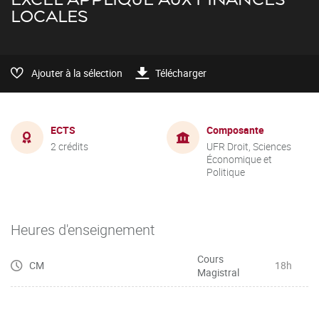
LOCALES
Ajouter à la sélection
Télécharger
ECTS
Composante
2 crédits
UFR Droit, Sciences
Économique et
Politique
Heures d'enseignement
Cours
CM
18h
Magistral