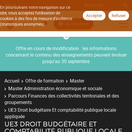
Aller à
En poursuivant votre navigation sur ce
site, vous acceptez l'utilisation de
Accepter
Refuser
cookies à des fins de mesure d'audience
Se connecter
(statistiques anonymes).
Offre en cours de modification : les informations
concernant le contenu des enseignements peuvent évoluer
jusqu’au 30 septembre
Accueil
Offre de formation
Master
Master Administration économique et sociale
Parcours Finances des collectivités territoriales et des
groupements
UE3 Droit budgétaire Et comptabilité publique locale
appliquée
UE3 DROIT BUDGÉTAIRE ET
COMPTABILITÉ PUBLIQUE LOCALE