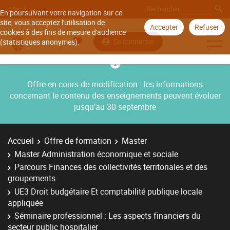
Aller à
En poursuivant votre navigation sur ce
site, vous acceptez l'utilisation de
Accepter
Refuser
cookies à des fins de mesure d'audience
Se connecter
(statistiques anonymes).
Offre en cours de modification : les informations
concernant le contenu des enseignements peuvent évoluer
jusqu’au 30 septembre
Accueil
Offre de formation
Master
Master Administration économique et sociale
Parcours Finances des collectivités territoriales et des
groupements
UE3 Droit budgétaire Et comptabilité publique locale
appliquée
Séminaire professionnel : Les aspects financiers du
secteur public hospitalier