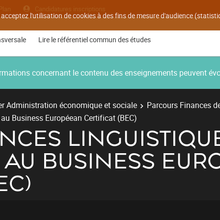
Plan
Candidatures inscriptions
 acceptez l'utilisation de cookies à des fins de mesure d'audience (statis
nsversale
Lire le référentiel commun des études
nformations concernant le contenu des enseignements peuvent év
r Administration économique et sociale
Parcours Finances des
 au Business Européean Certificat (BEC)
NCES LINGUISTIQUE
 AU BUSINESS EUR
EC)