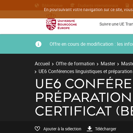
Bibliothèque
Etudiants internationaux
En poursuivant votre navigation sur ce site, vous
Suivre une UE Tra
Offre en cours de modification : les i
Accueil
Offre de formation
Master
Maste
UE6 Conférences linguistiques et préparation
UE6 CONFÉRE
PRÉPARATION
CERTIFICAT (B
Ajouter à la sélection
Télécharger